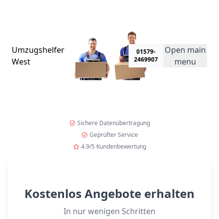
Umzugsspecial!
• Jetzt kostenlos anfragen und 23% Rabatt auf Ihr
Angebot erhalten! Nur für kurze Zeit!
→
Umzugshelfer
Open main
01579-
2469907
West
menu
Sichere Datenübertragung
Geprüfter Service
4.9/5 Kundenbewertung
Kostenlos Angebote erhalten
In nur wenigen Schritten