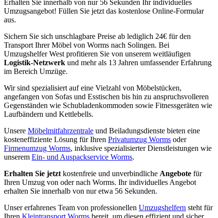
Erhalten Sie innerhalb von nur 56 Sekunden Ihr individuelles
Umzugsangebot! Füllen Sie jetzt das kostenlose Online-Formular
aus.
Sichern Sie sich unschlagbare Preise ab lediglich 24€ für den
Transport Ihrer Möbel von Worms nach Solingen. Bei
Umzugshelfer West profitieren Sie von unserem weitläufigen
Logistik-Netzwerk
und mehr als 13 Jahren umfassender Erfahrung
im Bereich Umzüge.
Wir sind spezialisiert auf eine Vielzahl von Möbelstücken,
angefangen von Sofas und Esstischen bis hin zu anspruchsvolleren
Gegenständen wie Schubladenkommoden sowie Fitnessgeräten wie
Laufbändern und Kettlebells.
Unsere
Möbelmitfahrzentrale
und Beiladungsdienste bieten eine
kosteneffiziente Lösung für Ihren
Privatumzug Worms
oder
Firmenumzug Worms
, inklusive spezialisierter Dienstleistungen wie
unserem
Ein- und Auspackservice Worms
.
Erhalten Sie jetzt
kostenfreie und unverbindliche
Angebote
für
Ihren Umzug von oder nach Worms. Ihr individuelles Angebot
erhalten Sie innerhalb von nur etwa 56 Sekunden.
Unser erfahrenes Team von professionellen
Umzugshelfern
steht für
Ihren
Kleintransport Worms
bereit, um diesen effizient und sicher